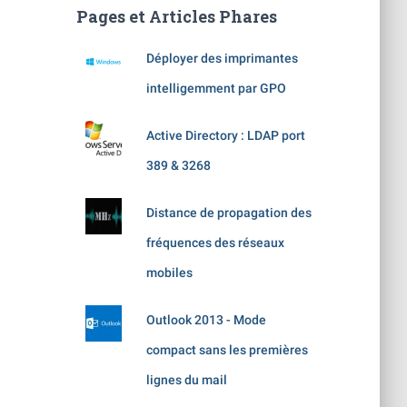
e
Pages et Articles Phares
r
c
Déployer des imprimantes
h
e
intelligemment par GPO
r
Active Directory : LDAP port
:
389 & 3268
Distance de propagation des
fréquences des réseaux
mobiles
Outlook 2013 - Mode
compact sans les premières
lignes du mail