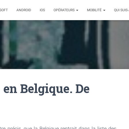
SOFT
ANDROID
IOS
OPÉRATEURS
MOBILITÉ
QUI SUIS-
G en Belgique. De
re précis, que la Belgique rentrait dans la liste des