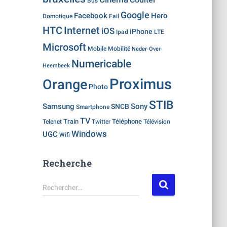
Bus
Google
Facebook
Hero
Fail
Domotique
HTC
Internet
iOS
iPhone
LTE
Ipad
Microsoft
Mobilité
Mobile
Neder-Over-
Numericable
Heembeek
Proximus
Orange
Photo
STIB
Samsung
Sony
SNCB
Smartphone
TV
Telenet
Train
Téléphone
Télévision
Twitter
Windows
UGC
Wifi
Recherche
R
Rechercher…
e
c
h