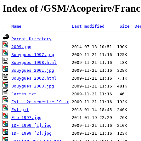
Index of /GSM/Acoperire/Fran
Name
Last modified
Size
De
Parent Directory
2009.jpg
Bouygues 1997.jpg
Bouygues 1998.html
Bouygues 2001.jpg
Bouygues 2002.html
Bouygues 2003.jpg
Cartes.txt
Est - 2e semestre 19..>
Est.gif
Ete 1997.jpg
IDF 1999 [1].jpg
IDF 1999 [2].jpg