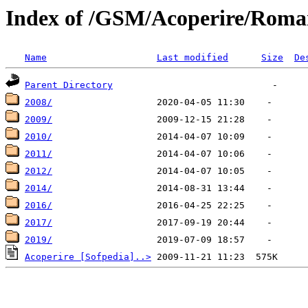
Index of /GSM/Acoperire/Roma
Name
Last modified
Size
De
Parent Directory
2008/
2009/
2010/
2011/
2012/
2014/
2016/
2017/
2019/
Acoperire [Sofpedia]..>