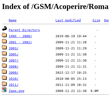
Index of /GSM/Acoperire/Roma
Name
Last modified
Size
De
Parent Directory
199X - 2000/
2001 - 2002/
2003/
2005/
2007/
2008/
2009/
2010/
2011/
Zapp.png