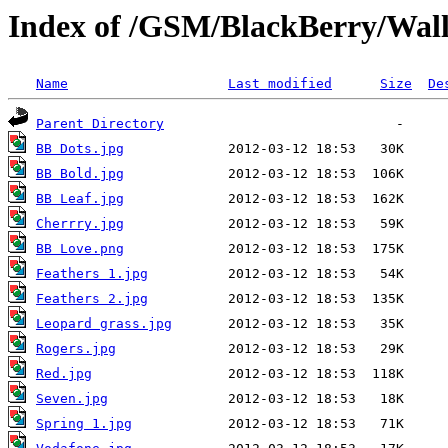
Index of /GSM/BlackBerry/Wall
Name
Last modified
Size
De
Parent Directory
BB Dots.jpg
BB Bold.jpg
BB Leaf.jpg
Cherrry.jpg
BB Love.png
Feathers 1.jpg
Feathers 2.jpg
Leopard grass.jpg
Rogers.jpg
Red.jpg
Seven.jpg
Spring 1.jpg