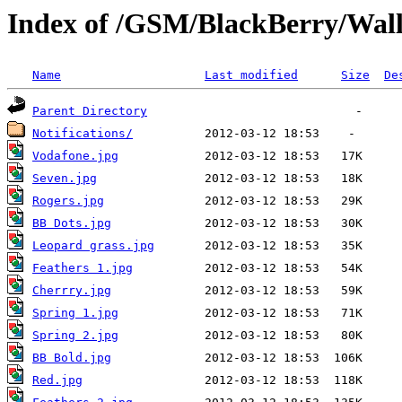
Index of /GSM/BlackBerry/Wall
Name
Last modified
Size
De
Parent Directory
Notifications/
Vodafone.jpg
Seven.jpg
Rogers.jpg
BB Dots.jpg
Leopard grass.jpg
Feathers 1.jpg
Cherrry.jpg
Spring 1.jpg
Spring 2.jpg
BB Bold.jpg
Red.jpg