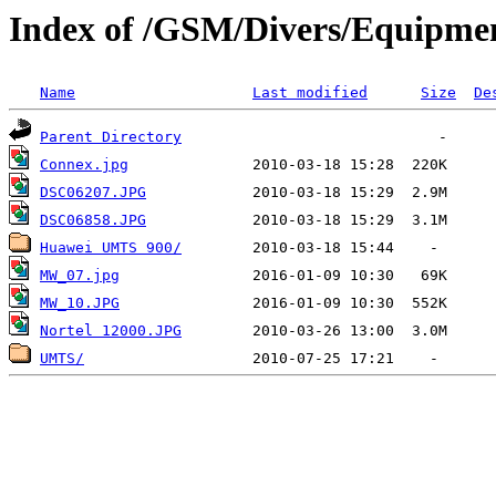
Index of /GSM/Divers/Equipm
Name
Last modified
Size
De
Parent Directory
Connex.jpg
DSC06207.JPG
DSC06858.JPG
Huawei UMTS 900/
MW_07.jpg
MW_10.JPG
Nortel 12000.JPG
UMTS/