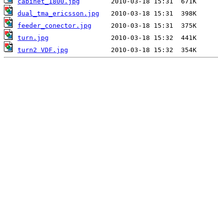
cabinet_1800.jpg
dual_tma_ericsson.jpg
feeder_conector.jpg
turn.jpg
turn2 VDF.jpg