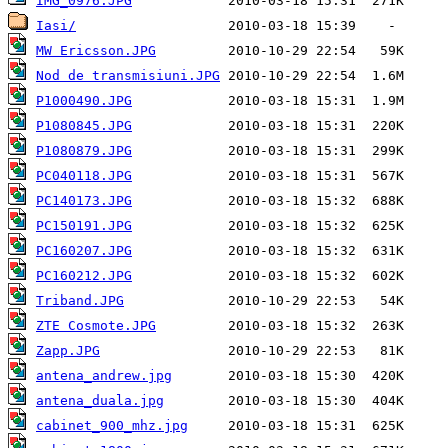
IMG_0976.JPG
Iasi/
MW Ericsson.JPG
Nod de transmisiuni.JPG
P1000490.JPG
P1080845.JPG
P1080879.JPG
PC040118.JPG
PC140173.JPG
PC150191.JPG
PC160207.JPG
PC160212.JPG
Triband.JPG
ZTE Cosmote.JPG
Zapp.JPG
antena_andrew.jpg
antena_duala.jpg
cabinet_900_mhz.jpg