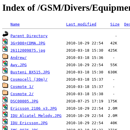
Index of /GSM/Divers/Equipme
Name
Last modified
Size
De
Parent Directory
3G+900+CDMA.JPG
26112009875.jpg
Andrew/
Awy.JPG
Busteni BX515.JPG
Cosmocell (30m)/
Cosmote 1/
Cosmote 2/
DSC00005.JPG
Ericsson 2106 v3.JPG
IDU Alcatel Melody.JPG
IDU Ericsson.JPG