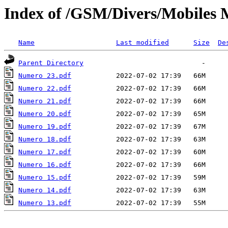
Index of /GSM/Divers/Mobiles 
Name
Last modified
Size
De
Parent Directory
Numero 23.pdf
Numero 22.pdf
Numero 21.pdf
Numero 20.pdf
Numero 19.pdf
Numero 18.pdf
Numero 17.pdf
Numero 16.pdf
Numero 15.pdf
Numero 14.pdf
Numero 13.pdf