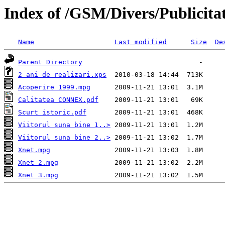
Index of /GSM/Divers/Publicita
Name
Last modified
Size
De
Parent Directory
2 ani de realizari.xps
Acoperire 1999.mpg
Calitatea CONNEX.pdf
Scurt istoric.pdf
Viitorul suna bine 1..>
Viitorul suna bine 2..>
Xnet.mpg
Xnet 2.mpg
Xnet 3.mpg