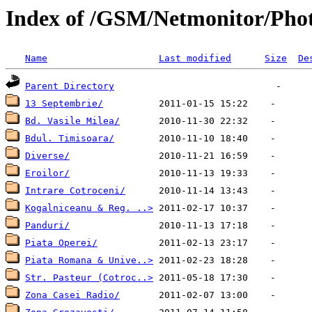
Index of /GSM/Netmonitor/Pho
Name
Last modified
Size
De
Parent Directory
13 Septembrie/
Bd. Vasile Milea/
Bdul. Timisoara/
Diverse/
Eroilor/
Intrare Cotroceni/
Kogalniceanu & Reg. ..>
Panduri/
Piata Operei/
Piata Romana & Unive..>
Str. Pasteur (Cotroc..>
Zona Casei Radio/