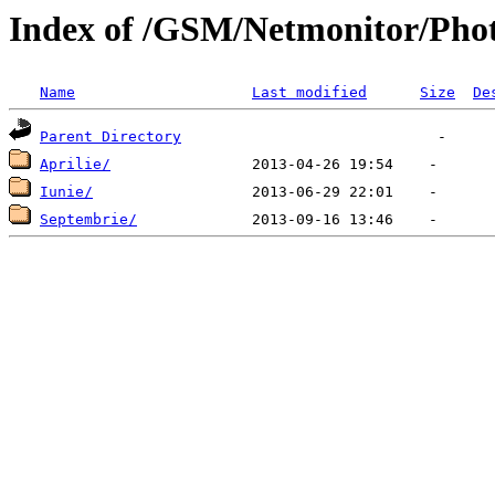
Index of /GSM/Netmonitor/Pho
Name
Last modified
Size
De
Parent Directory
Aprilie/
Iunie/
Septembrie/