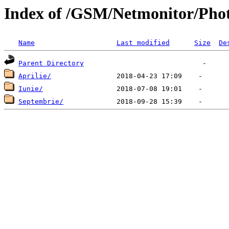
Index of /GSM/Netmonitor/Pho
Name
Last modified
Size
De
Parent Directory
Aprilie/
Iunie/
Septembrie/