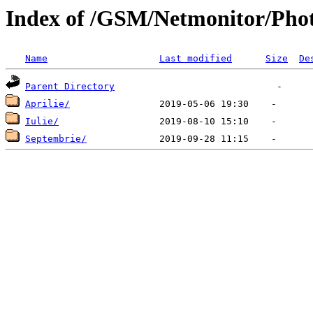
Index of /GSM/Netmonitor/Pho
Name
Last modified
Size
De
Parent Directory
Aprilie/
Iulie/
Septembrie/