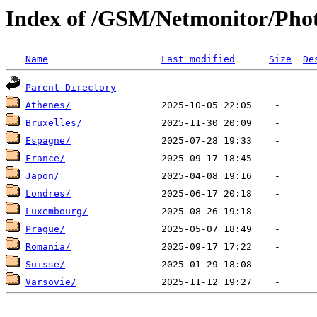
Index of /GSM/Netmonitor/Phot
Name
Last modified
Size
De
Parent Directory
Athenes/
Bruxelles/
Espagne/
France/
Japon/
Londres/
Luxembourg/
Prague/
Romania/
Suisse/
Varsovie/