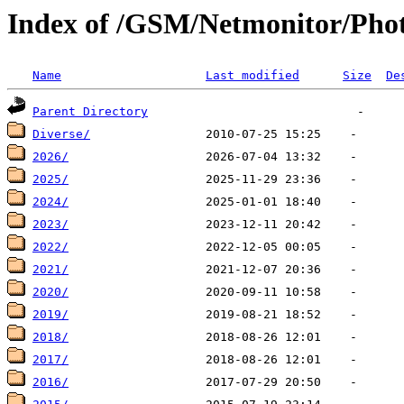
Index of /GSM/Netmonitor/Pho
Name
Last modified
Size
De
Parent Directory
Diverse/
2026/
2025/
2024/
2023/
2022/
2021/
2020/
2019/
2018/
2017/
2016/