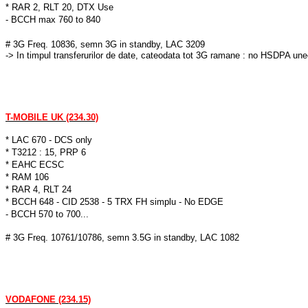
* RAR 2, RLT 20, DTX Use
- BCCH max 760 to 840
# 3G Freq. 10836, semn 3G in standby, LAC 3209
-> In timpul transferurilor de date, cateodata tot 3G ramane : no HSDPA une
T-MOBILE UK (234.30)
* LAC 670 - DCS only
* T3212 : 15, PRP 6
* EAHC ECSC
* RAM 106
* RAR 4, RLT 24
* BCCH 648 - CID 2538 - 5 TRX FH simplu - No EDGE
- BCCH 570 to 700...
# 3G Freq. 10761/10786, semn 3.5G in standby, LAC 1082
VODAFONE (234.15)