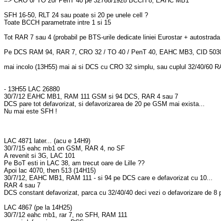
=> CRO 0/ TO 20/ PenT 40 pe 32768/1928 BCCH 8, EAHC MB1
SFH 16-50, RLT 24 sau poate si 20 pe unele cell ?
Toate BCCH parametrate intre 1 si 15
Tot RAR 7 sau 4 (probabil pe BTS-urile dedicate liniei Eurostar + autostrad
Pe DCS RAM 94, RAR 7, CRO 32 / TO 40 / PenT 40, EAHC MB3, CID 503
mai incolo (13H55) mai ai si DCS cu CRO 32 simplu, sau cuplul 32/40/60
- 13H55 LAC 26880
30/7/12 EAHC MB1, RAM 111 GSM si 94 DCS, RAR 4 sau 7
DCS pare tot defavorizat, si defavorizarea de 20 pe GSM mai exista...
Nu mai este SFH !
LAC 4871 later... (acu e 14H9)
30/7/15 eahc mb1 on GSM, RAR 4, no SF
A revenit si 3G, LAC 101
Pe BoT esti in LAC 38, am trecut oare de Lille ??
Apoi lac 4070, then 513 (14H15)
30/7/12, EAHC MB1, RAM 111 - si 94 pe DCS care e defavorizat cu 10...
RAR 4 sau 7
DCS constant defavorizat, parca cu 32/40/40 deci vezi o defavorizare de 8 
LAC 4867 (pe la 14H25)
30/7/12 eahc mb1, rar 7, no SFH, RAM 111