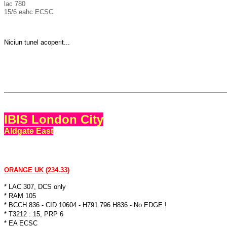
lac 780
15/6 eahc ECSC
Niciun tunel acoperit...
IBIS London City
Aldgate East
ORANGE UK (234.33)
* LAC 307, DCS only
* RAM 105
* BCCH 836 - CID 10604 - H791.796.H836 - No EDGE !
* T3212 : 15, PRP 6
* EA ECSC