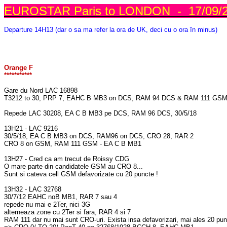
EUROSTAR Paris to LONDON - 17/09/
Departure 14H13 (dar o sa ma refer la ora de UK, deci cu o ora în minus)
Orange F
***********
Gare du Nord LAC 16898
T3212 to 30, PRP 7, EAHC B MB3 on DCS, RAM 94 DCS & RAM 111 GSM
Repede LAC 30208, EA C B MB3 pe DCS, RAM 96 DCS, 30/5/18
13H21 - LAC 9216
30/5/18, EA C B MB3 on DCS, RAM96 on DCS, CRO 28, RAR 2
CRO 8 on GSM, RAM 111 GSM - EA C B MB1
13H27 - Cred ca am trecut de Roissy CDG
O mare parte din candidatele GSM au CRO 8...
Sunt si cateva cell GSM defavorizate cu 20 puncte !
13H32 - LAC 32768
30/7/12 EAHC noB MB1, RAR 7 sau 4
repede nu mai e 2Ter, nici 3G
alterneaza zone cu 2Ter si fara, RAR 4 si 7
RAM 111 dar nu mai sunt CRO-uri. Exista insa defavorizari, mai ales 20 punc