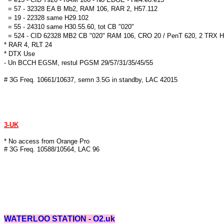
= 57 - 32328 EA B Mb2, RAM 106, RAR 2, H57.112
= 19 - 22328 same H29.102
= 55 - 24310 same H30.55.60, tot CB "020"
= 524 - CID 62328 MB2 CB "020" RAM 106, CRO 20 / PenT 620, 2 TRX Ho
* RAR 4, RLT 24
* DTX Use
- Un BCCH EGSM, restul PGSM 29/57/31/35/45/55
# 3G Freq. 10661/10637, semn 3.5G in standby, LAC 42015
3-UK
* No access from Orange Pro
# 3G Freq. 10588/10564, LAC 96
WATERLOO STATION - O2.uk