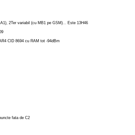
a A1), 2Ter variabil (cu MB1 pe GSM)... Este 13H46
09
 RAR4 CID 8694 cu RAM tot -94dBm
puncte fata de C2