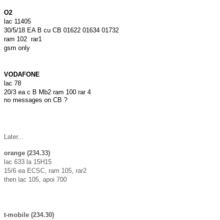
O2
lac 11405
30/5/18 EA B cu CB 01622 01634 01732
ram 102 rar1
gsm only
VODAFONE
lac 78
20/3 ea c B Mb2 ram 100 rar 4
no messages on CB ?
Later...
orange (234.33)
lac 633 la 15H15
15/6 ea ECSC, ram 105, rar2
then lac 105, apoi 700
t-mobile (234.30)