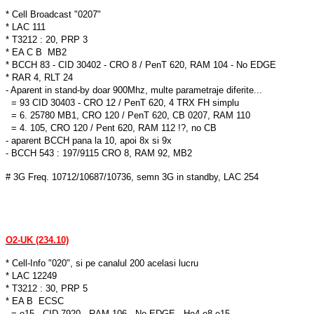
* Cell Broadcast "0207"
* LAC 111
* T3212 : 20, PRP 3
* EA C B MB2
* BCCH 83 - CID 30402 - CRO 8 / PenT 620, RAM 104 - No EDGE
* RAR 4, RLT 24
- Aparent in stand-by doar 900Mhz, multe parametraje diferite...
= 93 CID 30403 - CRO 12 / PenT 620, 4 TRX FH simplu
= 6. 25780 MB1, CRO 120 / PenT 620, CB 0207, RAM 110
= 4. 105, CRO 120 / Pent 620, RAM 112 !?, no CB
- aparent BCCH pana la 10, apoi 8x si 9x
- BCCH 543 : 197/9115 CRO 8, RAM 92, MB2
# 3G Freq. 10712/10687/10736, semn 3G in standby, LAC 254
O2-UK (234.10)
* Cell-Info "020", si pe canalul 200 acelasi lucru
* LAC 12249
* T3212 : 30, PRP 5
* EA B ECSC
= e15 - CID 7920 - RAM 106 - No EDGE - He4.e8.e15