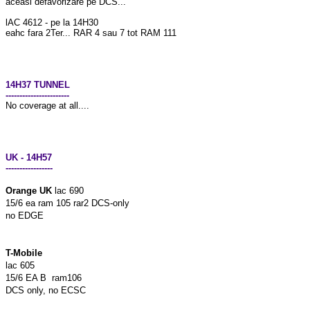
aceasi defavorizare pe DCS...
lAC 4612 - pe la 14H30
eahc fara 2Ter... RAR 4 sau 7 tot RAM 111
14H37 TUNNEL
-----------------------
No coverage at all....
UK - 14H57
-----------------
Orange UK
lac 690
15/6 ea ram 105 rar2 DCS-only
no EDGE
T-Mobile
lac 605
15/6 EA B ram106
DCS only, no ECSC