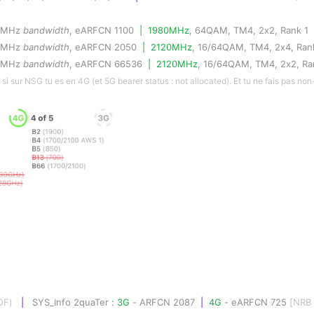
20MHz 
bandwidth
, eARFCN 1100  
|  1980MHz
, 64QAM, TM4, 2x2, Rank 1
20MHz 
bandwidth
, eARFCN 2050  
|  2120MHz
, 16/64QAM, TM4, 2x4, Ran
20MHz 
bandwidth
, eARFCN 66536  
|  2120MHz
, 16/64QAM, TM4, 2x2, Ra
i sur NSG tu es en 4G (et 5G bearer status : not allocated). Et tu ne fais pas no
OF)   
|
SYS_Info 2quaTer : 
3G
- ARFCN 2087
|  
4G
- eARFCN 725
 [NRB 