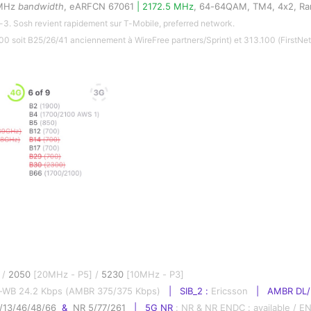
5MHz 
bandwidth
, eARFCN 67061 
| 2172.5 MHz
, 64-64QAM, TM4, 4x2, Ra
S-3. Sosh revient rapidement sur T-Mobile, preferred network.
 soit B25/26/41 anciennement à WireFree partners/Sprint) et 313.100 (FirstNet
/ 
2050
 [20MHz - P5] / 
5230
 [10MHz - P3]
-WB 24.2 Kbps (AMBR 375/375 Kbps)  
 |   SIB_2 : 
Ericsson   
|   AMBR DL/
/13/46/48/66  
& 
 NR 5/77/261
|   5G NR 
: NR & NR ENDC : available / EN