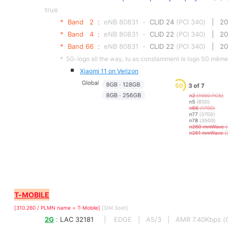
true 
*  Band   2  :  
eNB 80831  -  
CLID 24
 (PCI 340)
   |   
*  Band   4  :  
eNB 80831  -  
CLID 22
 (PCI 340)
   |   
*  Band 66  :  
eNB 80831  -  
CLID 22
 (PCI 340)
   |   
*  5G-logo all the way, tu as constamment le logo 5G même s
Xiaomi 11 on Verizon
T-MOBILE
[310.260 / PLMN name = T-Mobile] 
[SIM Sosh]
2G
 : 
LAC 32181    
|    EDGE   |   A5/3   |   AMR 7.40Kbps (