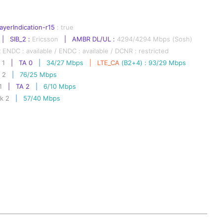
ayerIndication-r15 
: true 
 |   SIB_2 : 
Ericsson   
|   AMBR DL/UL : 
4294/4294 Mbps (Sosh)
 ENDC : available / ENDC : available / DCNR : restricted
 1
|   TA 0
 |   
34/27 Mbps 
  |   LTE_CA 
(B2+4) : 93/29 Mbps
 2
 |   
76/25 Mbps
1
|   TA 2
 |   
6/10 Mbps
k 2
 |   
57/40 Mbps