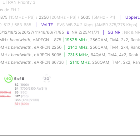
 
 UTRAN Priority 3
as de FH ?
 
875
 [15MHz - P6] / 
2250
 [20MHz - P6] / 
5035
 [5MHz - P1]    
|   UpperL
10-613 / 683-685
    |   VoLTE : 
EVS-WB 24.2 Kbps (AMBR 375/375 Kbps)  
0/12/18/25/26/27/41/46/66/71/85  
& 
 NR 2/25/41/71
|   5G NR 
: NR & NR
15MHz 
bandwidth
, eARFCN    875 
| 1957.5 MHz
, 256QAM, TM4, 2x2, Rank
20MHz 
bandwidth
, eARFCN 2250  
|  2140 MHz
, 256QAM, TM4, 2x4, Rank
  5MHz 
bandwidth
, eARFCN 5035  
|  731.5 MHz
, 64QAM, TM4, 4x2, Rank 
20MHz 
bandwidth
, eARFCN 66736  
|  2140 MHz
, 256QAM, TM4, 2x2, Ran