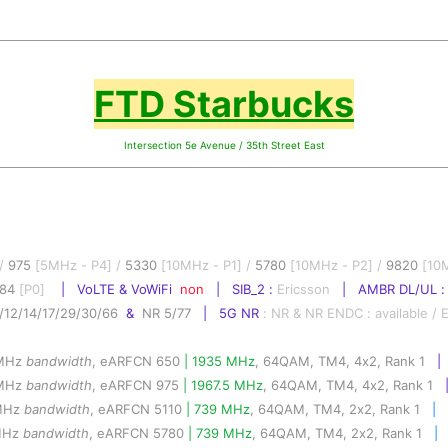
FTD Starbucks
Intersection 5e Avenue / 35th Street East
/ 
975
 [5MHz - P4] / 
5330
 [10MHz - P1] / 
5780
 [10MHz - P2] / 
9820
 [10
84
 [P0]
    |   VoLTE & VoWiFi  
non
 |   SIB_2 : 
Ericsson   
|   AMBR DL/UL :
/12/14/17/29/30/66  
& 
 NR 5/77
|   5G NR 
: NR & NR ENDC : available / E
0MHz 
bandwidth
, eARFCN 650 
| 1935 MHz
, 64QAM, TM4, 4x2, Rank 1
| 
5MHz 
bandwidth
, eARFCN 975 
| 1967.5 MHz
, 64QAM, TM4, 4x2, Rank 1
0MHz 
bandwidth
, eARFCN 5110 
| 739 MHz
, 64QAM, TM4, 2x2, Rank 1
 |   
MHz 
bandwidth
, eARFCN 5780 
| 739 MHz
, 64QAM, TM4, 2x2, Rank 1
 |  