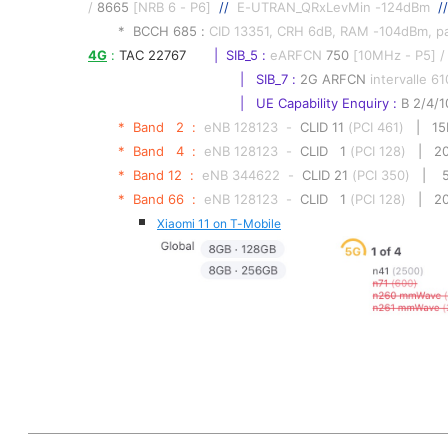
/ 
8665
 [NRB 6 - P6]  
// 
 E-UTRAN_QRxLevMin -124dBm 
//
*  BCCH 685 :
 CID 13351, CRH 6dB, RAM -104dBm, p
4G
 : 
TAC 22767       
|  SIB_5 : 
eARFCN 
750
 [10MHz - P5] /
|   SIB_7 :
2G ARFCN
 intervalle 6
|   UE Capability Enquiry : 
B 2/4/1
*  Band   2  :  
eNB 128123  -  
CLID 11
 (PCI 461)
   |   
*  Band   4  :  
eNB 128123  -  
CLID   1
 (PCI 128)
   |   
*  Band 12  :  
eNB 344622  -  
CLID 21
 (PCI 350)
   |  
*  Band 66  :  
eNB 128123  -  
CLID   1
 (PCI 128)
   |   
Xiaomi 11 on T-Mobile