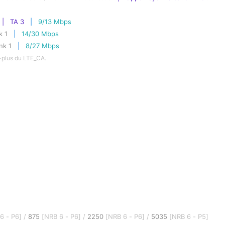
|   TA 3
 |   
9/13 Mbps
k 1
 |   
14/30 Mbps
nk 1
 |   
8/27 Mbps
n-plus du LTE_CA.
6 - P6] / 
875
 [NRB 6 - P6] / 
2250
 [NRB 6 - P6] / 
5035
 [NRB 6 - P5] 