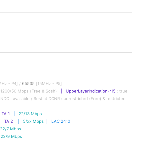
MHz - P4] / 
65535
 [15MHz - P5]
 1200/50 Mbps (Free & Sosh)   
|   UpperLayerIndication-r15 
: true 
NDC : available / Restict DCNR : unrestricted (Free) & restricted 
  TA 1
 |   
22/13 Mbps
|   TA 2
 |   
5/xx Mbps
  |   LAC 2410
22/7 Mbps
 
22/9 Mbps