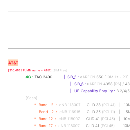
AT&T
[310.410 / PLMN name = AT&T] 
[SIM Free]
4G
 : 
TAC 2400          
|  SIB_5 : 
eARFCN 
650
 [10MHz - P3] 
|   SIB_6 :
 uARFCN 
4358
 [P6] / 
43
|   UE Capability Enquiry : 
B 2/4/5
(Sosh)
*  Band   2  :  
eNB 118007  -  
CLID 38
 (PCI 41)
   |   1
    Band   2  :  
eNB 116915  -  
CLID 35
 (PCI 11)
   |     
*  Band 12  :  
eNB 118007  -  
CLID 41
 (PCI 45)
   |   1
*  Band 17  :  
eNB 118007  -  
CLID 41
 (PCI 45)
   |   10