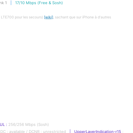
nk 1
 |   
17/10 Mbps (Free & Sosh)
 LTE700 pour les secours) 
[wiki]
, sachant que sur iPhone à d'autres 
UL : 
256/256 Mbps (Sosh)
DC : available / DCNR : unrestricted   
|   UpperLayerIndication-r15 
: 