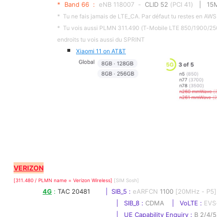
*  Band 66  :  
eNB 118007  -  
CLID 52
 (PCI 41)
   |   1
*  Tu ne fais jamais de LTE_CA. Par défaut tu restes en AW
*  Tu vois aussi PLMN 311.490 (T-Mobile LTE 850/1900/2500
endroits tu vois aussi du SPRINT
Xiaomi 11 on AT&T
VERIZON
[311.480 / PLMN name = Verizon Wireless] 
[SIM Sosh]
4G
 : 
TAC 20481        
|  SIB_5 : 
eARFCN 
1100
 [20MHz - P5] 
|   SIB_8 :
CDMA
    |   VoLTE : 
EVS
|   UE Capability Enquiry : 
B 2/4/5