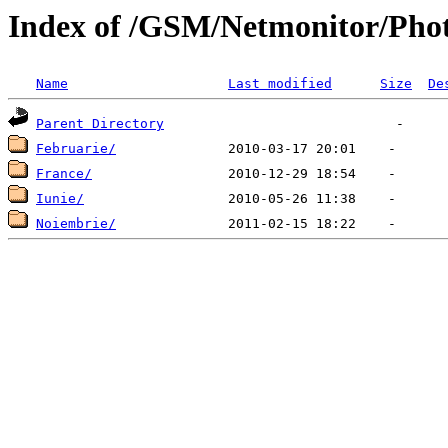
Index of /GSM/Netmonitor/Phot
Name
Last modified
Size
De
Parent Directory
Februarie/
France/
Iunie/
Noiembrie/