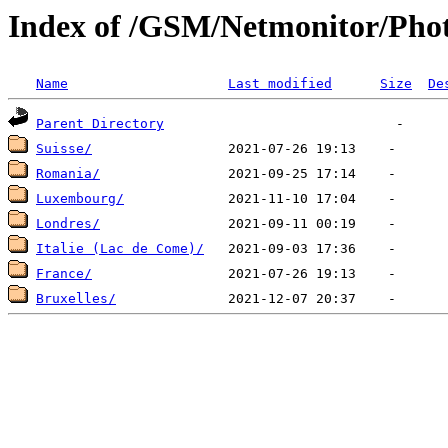
Index of /GSM/Netmonitor/Phot
Name
Last modified
Size
De
Parent Directory
Suisse/
Romania/
Luxembourg/
Londres/
Italie (Lac de Come)/
France/
Bruxelles/