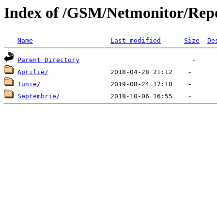
Index of /GSM/Netmonitor/Repo
Name
Last modified
Size
De
Parent Directory
Aprilie/
Iunie/
Septembrie/