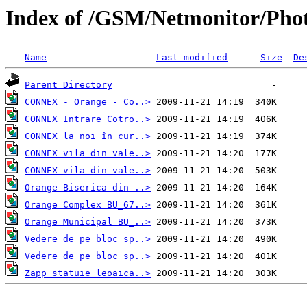
Index of /GSM/Netmonitor/Phot
Name
Last modified
Size
De
Parent Directory
CONNEX - Orange - Co..>
CONNEX Intrare Cotro..>
CONNEX la noi în cur..>
CONNEX vila din vale..>
CONNEX vila din vale..>
Orange Biserica din ..>
Orange Complex BU_67..>
Orange Municipal BU_..>
Vedere de pe bloc sp..>
Vedere de pe bloc sp..>
Zapp statuie leoaica..>