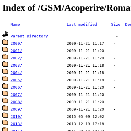
Index of /GSM/Acoperire/Roma
Name
Last modified
Size
De
Parent Directory
2000/
2001/
2002/
2003/
2004/
2005/
2006/
2007/
2008/
2009/
2010/
2013/