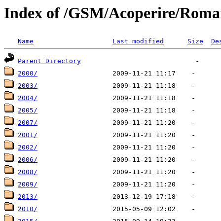
Index of /GSM/Acoperire/Roma
Name
Last modified
Size
De
Parent Directory
2000/
2003/
2004/
2005/
2007/
2001/
2002/
2006/
2008/
2009/
2013/
2010/