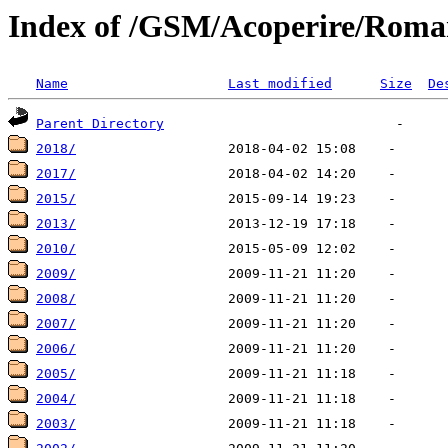
Index of /GSM/Acoperire/Roma
Name
Last modified
Size
De
Parent Directory
2018/
2017/
2015/
2013/
2010/
2009/
2008/
2007/
2006/
2005/
2004/
2003/