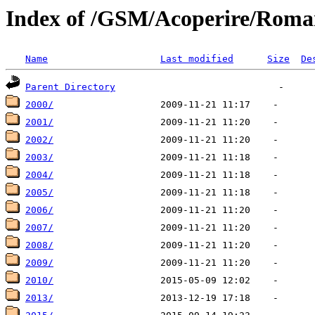
Index of /GSM/Acoperire/Roma
Name
Last modified
Size
De
Parent Directory
2000/
2001/
2002/
2003/
2004/
2005/
2006/
2007/
2008/
2009/
2010/
2013/